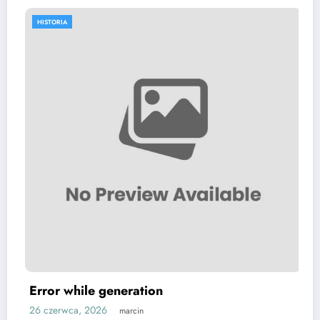
HISTORIA
Slovak man gets 16.5 years in US priso
over darknet drug market
24 maja, 2026
marcin