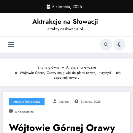
Skip
8 sierpnia, 2026
to
content
Aktrakcje na Słowacji
atrakcyjnaslowacja.pl
Strona główna
Atrakcje turystyczne
Wójtowie Górnej Orawy mają wielkie plany rozwoju turystyki – nie
zapomnij roweru
Atrakcje Turystyczne
Marcin
5 Marca, 2025
0 Komentarze
Wójtowie Górnej Orawy