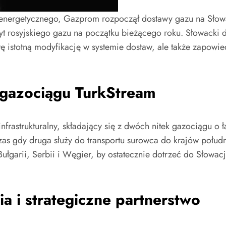
ergetycznego, Gazprom rozpoczął dostawy gazu na Słowacj
nzyt rosyjskiego gazu na początku bieżącego roku. Słowack
 tę istotną modyfikację w systemie dostaw, ale także zapo
a gazociągu TurkStream
nfrastrukturalny, składający się z dwóch nitek gazociągu o
dczas gdy druga służy do transportu surowca do krajów połu
ułgarii, Serbii i Węgier, by ostatecznie dotrzeć do Słowacj
 i strategiczne partnerstwo