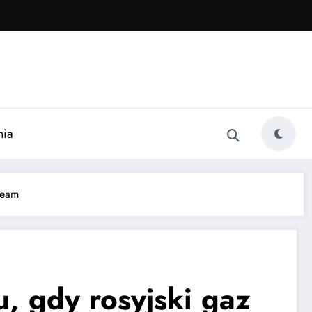
nia
ream
, gdy rosyjski gaz