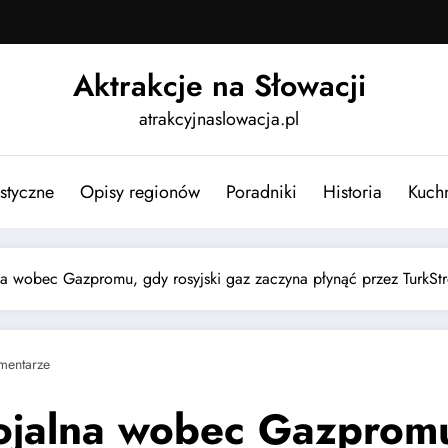
Aktrakcje na Słowacji
atrakcyjnaslowacja.pl
ystyczne
Opisy regionów
Poradniki
Historia
Kuch
na wobec Gazpromu, gdy rosyjski gaz zaczyna płynąć przez TurkSt
mentarze
lojalna wobec Gazpromu