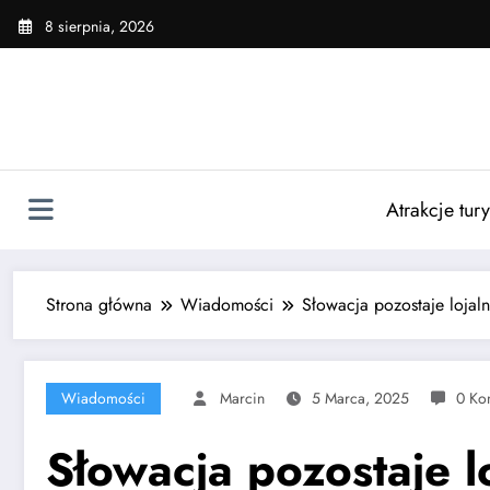
Skip
8 sierpnia, 2026
to
content
Atrakcje tur
Strona główna
Wiadomości
Słowacja pozostaje lojal
Wiadomości
Marcin
5 Marca, 2025
0 Ko
Słowacja pozostaje 