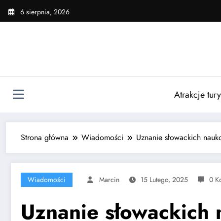
Skip
6 sierpnia, 2026
to
content
Atrakcje tur
Strona główna
Wiadomości
Uznanie słowackich nauk
Wiadomości
Marcin
15 Lutego, 2025
0 K
Uznanie słowackich 