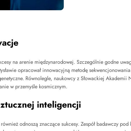
wacje
kcesy na arenie międzynarodowej. Szczególnie godne uwagi
atysławie opracował innowacyjną metodę sekwencjonowani
 genetyczne. Równolegle, naukowcy z Słowackiej Akademi
wanie w przemyśle kosmicznym.
tucznej inteligencji
 również odnoszą znaczące sukcesy. Zespół badawczy pod k