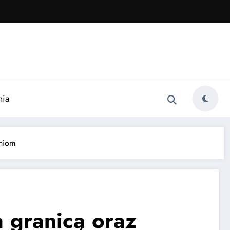
nia
aniom
 granicą oraz