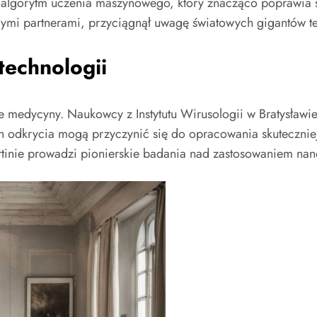
algorytm uczenia maszynowego, który znacząco poprawia 
ymi partnerami, przyciągnął uwagę światowych gigantów t
technologii
ie medycyny. Naukowcy z Instytutu Wirusologii w Bratysła
odkrycia mogą przyczynić się do opracowania skuteczniejs
inie prowadzi pionierskie badania nad zastosowaniem nano