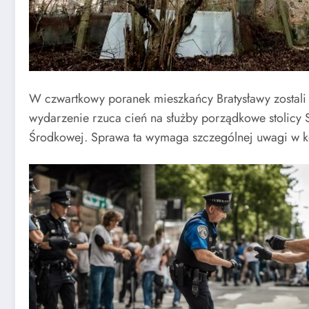
W czwartkowy poranek mieszkańcy Bratysławy zostali
wydarzenie rzuca cień na służby porządkowe stolicy S
Środkowej. Sprawa ta wymaga szczególnej uwagi w ko