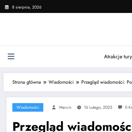
Skip
8 sierpnia, 2026
to
content
Atrakcje tur
Strona główna
Wiadomości
Przegląd wiadomości: Po
Wiadomości
Marcin
16 Lutego, 2025
0 K
Przegląd wiadomości