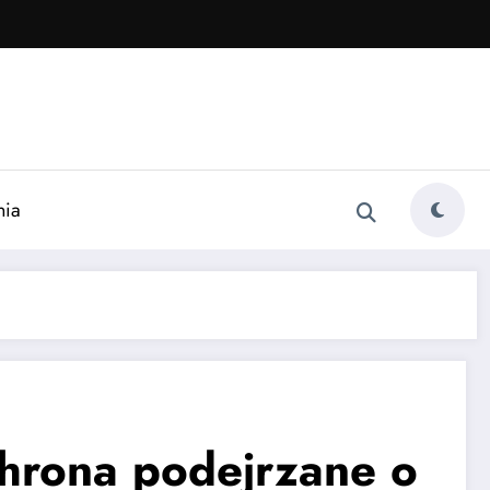
nia
chrona podejrzane o