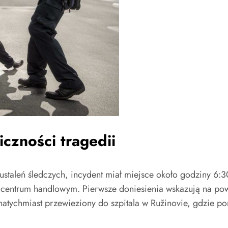
czności tragedii
staleń śledczych, incydent miał miejsce około godziny 6:3
zy centrum handlowym. Pierwsze doniesienia wskazują na po
natychmiast przewieziony do szpitala w Ružinovie, gdzie p