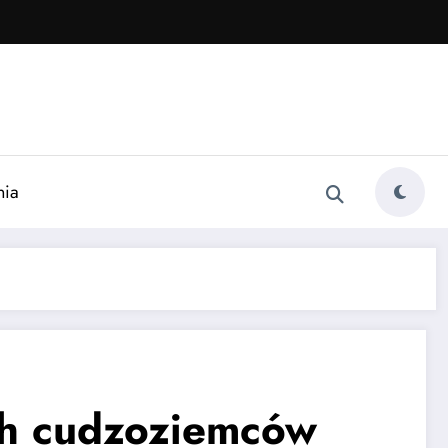
nia
ch cudzoziemców