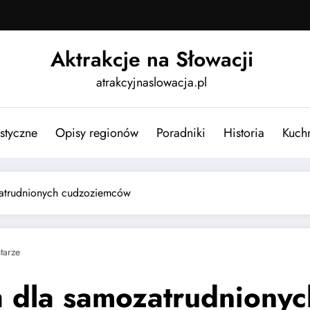
Aktrakcje na Słowacji
atrakcyjnaslowacja.pl
ystyczne
Opisy regionów
Poradniki
Historia
Kuch
atrudnionych cudzoziemców
tarze
 dla samozatrudniony