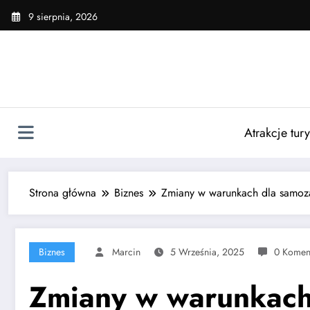
Skip
9 sierpnia, 2026
to
content
Atrakcje tur
Strona główna
Biznes
Zmiany w warunkach dla samoz
Biznes
Marcin
5 Września, 2025
0 Komen
Zmiany w warunkach