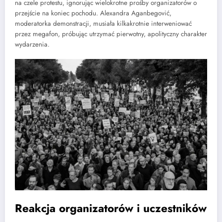
na czele protestu, ignorując wielokrotne prośby organizatorów o
przejście na koniec pochodu. Alexandra Aganbegović,
moderatorka demonstracji, musiała kilkakrotnie interweniować
przez megafon, próbując utrzymać pierwotny, apolityczny charakter
wydarzenia.
Reakcja organizatorów i uczestników