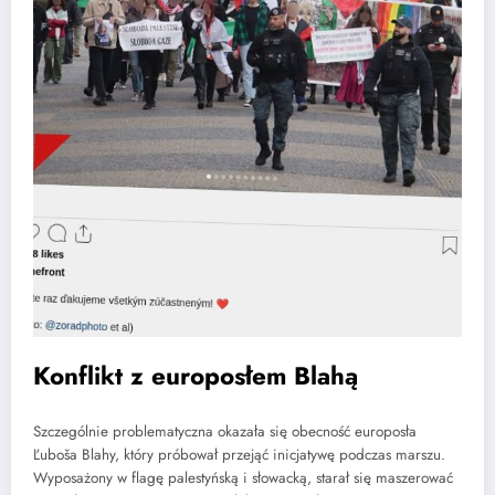
Konflikt z europosłem Blahą
Szczególnie problematyczna okazała się obecność europosła
Ľuboša Blahy, który próbował przejąć inicjatywę podczas marszu.
Wyposażony w flagę palestyńską i słowacką, starał się maszerować