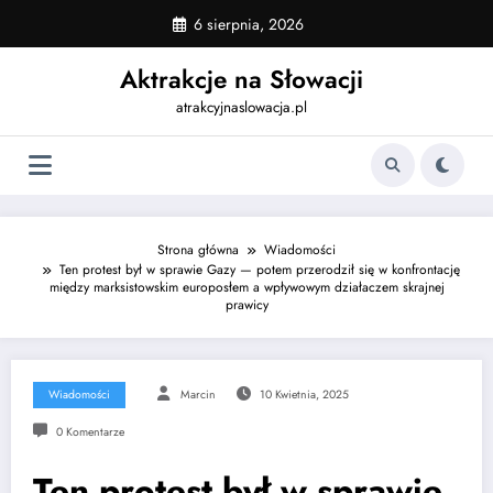
Skip
6 sierpnia, 2026
to
content
Aktrakcje na Słowacji
atrakcyjnaslowacja.pl
Strona główna
Wiadomości
Ten protest był w sprawie Gazy — potem przerodził się w konfrontację
między marksistowskim europosłem a wpływowym działaczem skrajnej
prawicy
Wiadomości
Marcin
10 Kwietnia, 2025
0 Komentarze
Ten protest był w sprawie