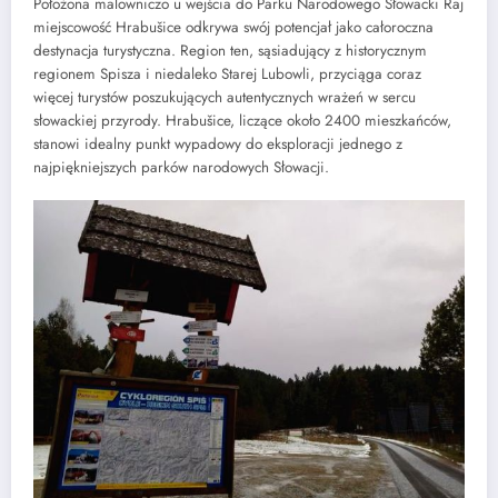
Położona malowniczo u wejścia do Parku Narodowego Słowacki Raj
miejscowość Hrabušice odkrywa swój potencjał jako całoroczna
destynacja turystyczna. Region ten, sąsiadujący z historycznym
regionem Spisza i niedaleko Starej Lubowli, przyciąga coraz
więcej turystów poszukujących autentycznych wrażeń w sercu
słowackiej przyrody. Hrabušice, liczące około 2400 mieszkańców,
stanowi idealny punkt wypadowy do eksploracji jednego z
najpiękniejszych parków narodowych Słowacji.