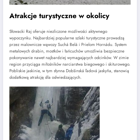
Atrakcje turystyczne w okolicy
Słowacki Raj oferuje niezliczone możliwości aktywnego
wypoczynku. Najbardziej popularne szlaki turystyczne prowadzą
przez malownicze wąwozy Suchá Belá i Prielom Hornádu. System
metalowych drabin, mostków i łańcuchów umożliwia bezpieczne
pokonywanie nawet najbardziej wymagających odcinków. W zimie
region przyciąga miłośników narciarstwa biegowego i skiturowego.
Pobliskie jaskinie, w tym słynna Dobšinská ľadová jaskyňa, stanowią
dodatkową atrakcję dla odwiedzających.