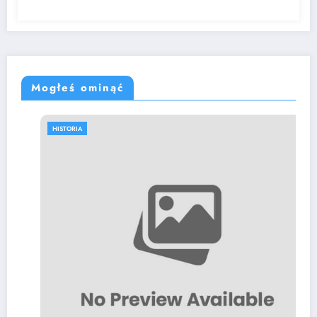
Mogłeś ominąć
HISTORIA
Slovak man gets 16.5 ye