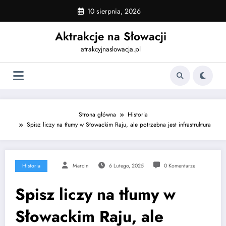
Skip
10 sierpnia, 2026
to
content
Aktrakcje na Słowacji
atrakcyjnaslowacja.pl
Strona główna
Historia
Spisz liczy na tłumy w Słowackim Raju, ale potrzebna jest infrastruktura
Historia
Marcin
6 Lutego, 2025
0 Komentarze
Spisz liczy na tłumy w
Słowackim Raju, ale