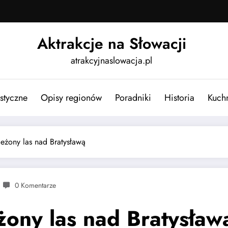
Aktrakcje na Słowacji
atrakcyjnaslowacja.pl
ystyczne
Opisy regionów
Poradniki
Historia
Kuch
ieżony las nad Bratysławą
0 Komentarze
żony las nad Bratysław