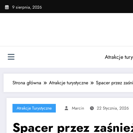
Skip
9 sierpnia, 2026
to
content
Atrakcje tur
Strona główna
Atrakcje turystyczne
Spacer przez zaśn
Atrakcje Turystyczne
Marcin
22 Stycznia, 2026
Spacer przez zaśnie