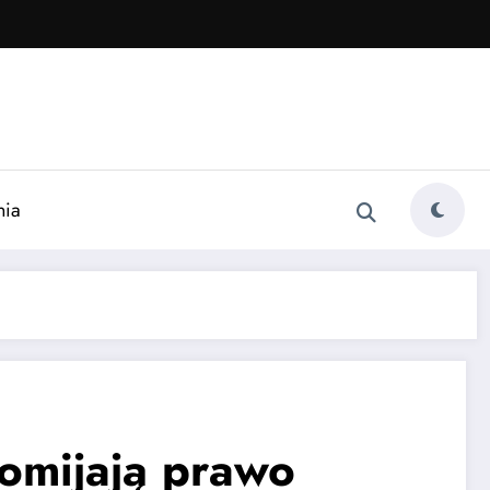
nia
 omijają prawo