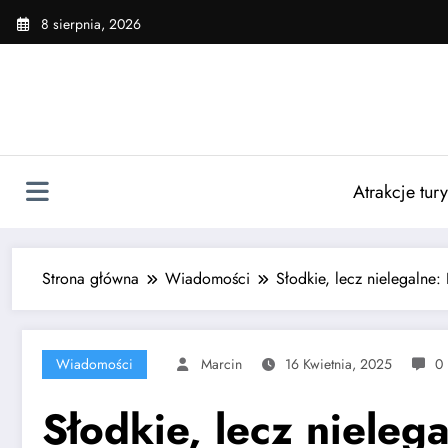
Skip
8 sierpnia, 2026
to
content
Atrakcje tur
Strona główna
Wiadomości
Słodkie, lecz nielegalne
Wiadomości
Marcin
16 Kwietnia, 2025
0
Słodkie, lecz niele