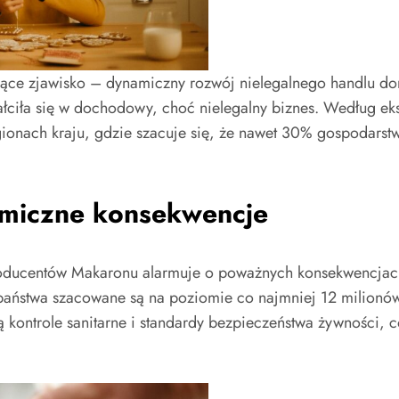
ojące zjawisko – dynamiczny rozwój nielegalnego handlu
ałciła się w dochodowy, choć nielegalny biznes. Według eks
gionach kraju, gdzie szacuje się, że nawet 30% gospodar
omiczne konsekwencje
roducentów Makaronu alarmuje o poważnych konsekwencjach
państwa szacowane są na poziomie co najmniej 12 milionów 
ją kontrole sanitarne i standardy bezpieczeństwa żywności,