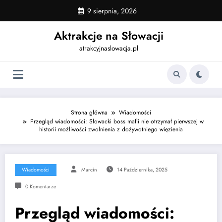
Skip
9 sierpnia, 2026
to
content
Aktrakcje na Słowacji
atrakcyjnaslowacja.pl
Strona główna
Wiadomości
Przegląd wiadomości: Słowacki boss mafii nie otrzymał pierwszej w
historii możliwości zwolnienia z dożywotniego więzienia
Wiadomości
Marcin
14 Października, 2025
0 Komentarze
Przegląd wiadomości: