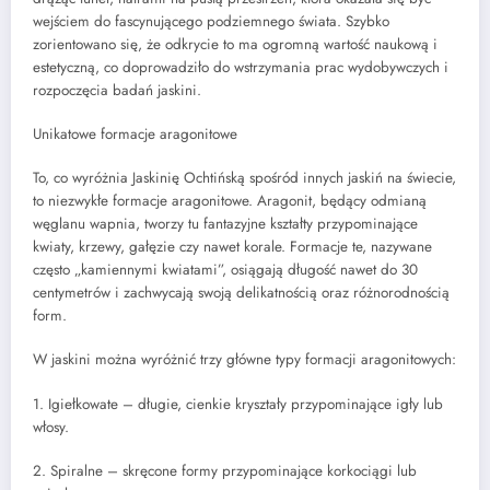
wejściem do fascynującego podziemnego świata. Szybko
zorientowano się, że odkrycie to ma ogromną wartość naukową i
estetyczną, co doprowadziło do wstrzymania prac wydobywczych i
rozpoczęcia badań jaskini.
Unikatowe formacje aragonitowe
To, co wyróżnia Jaskinię Ochtińską spośród innych jaskiń na świecie,
to niezwykłe formacje aragonitowe. Aragonit, będący odmianą
węglanu wapnia, tworzy tu fantazyjne kształty przypominające
kwiaty, krzewy, gałęzie czy nawet korale. Formacje te, nazywane
często „kamiennymi kwiatami”, osiągają długość nawet do 30
centymetrów i zachwycają swoją delikatnością oraz różnorodnością
form.
W jaskini można wyróżnić trzy główne typy formacji aragonitowych:
1. Igiełkowate – długie, cienkie kryształy przypominające igły lub
włosy.
2. Spiralne – skręcone formy przypominające korkociągi lub