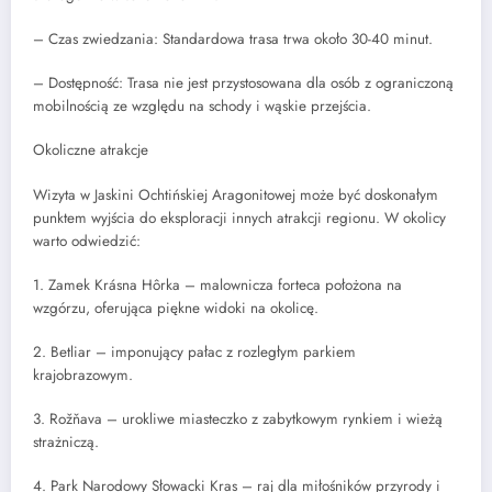
– Czas zwiedzania: Standardowa trasa trwa około 30-40 minut.
– Dostępność: Trasa nie jest przystosowana dla osób z ograniczoną
mobilnością ze względu na schody i wąskie przejścia.
Okoliczne atrakcje
Wizyta w Jaskini Ochtińskiej Aragonitowej może być doskonałym
punktem wyjścia do eksploracji innych atrakcji regionu. W okolicy
warto odwiedzić:
1. Zamek Krásna Hôrka – malownicza forteca położona na
wzgórzu, oferująca piękne widoki na okolicę.
2. Betliar – imponujący pałac z rozległym parkiem
krajobrazowym.
3. Rožňava – urokliwe miasteczko z zabytkowym rynkiem i wieżą
strażniczą.
4. Park Narodowy Słowacki Kras – raj dla miłośników przyrody i