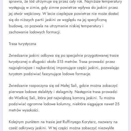
sprawia, że lód utrzymuje się przez cały rok. Najniższe temperatury
występują w zimie, gdy zimne powietrze wpływa do jaskini przez
jej otwór wejściowy. W lecie cieplejsze powietrze nie może dostać
się do niższych partii jaskini ze względu na jej specyficzną
budowę, co pozwala na utrzymanie niskiej temperatury i
zachowanie lodowych formacji.
Trasa turystyczna
Zwiedzanie jaskini odbywa się po specjalnie przygotowanej trasie
turystycznej o długości około 515 metrów. Trasa prowadzi przez
najpiękniejsze i najbardziej imponujące części jaskini, pozwalając
turystom podziwiać fascynujące lodowe formacje.
Zwiedzanie rozpoczyna się od Małej Sali, gdzie można zobaczyć
pierwsze lodowe stalaktyty i stalagmity. Następnie trasa prowadzi
do Wielkiej Sali, która jest największą komorą jaskini. Tu można
podziwiać ogromne lodowe kolumny, niektóre sięgające nawet 25
metrów wysokości.
Kolejnym punktem na trasie jest Ruffinyego Korytarz, nazwany na
cześć odkrywcy jaskini. W tej części można zobaczyć niezwykłe