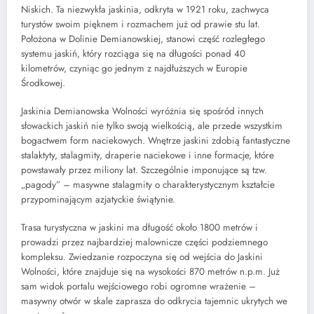
Niskich. Ta niezwykła jaskinia, odkryta w 1921 roku, zachwyca
turystów swoim pięknem i rozmachem już od prawie stu lat.
Położona w Dolinie Demianowskiej, stanowi część rozległego
systemu jaskiń, który rozciąga się na długości ponad 40
kilometrów, czyniąc go jednym z najdłuższych w Europie
Środkowej.
Jaskinia Demianowska Wolności wyróżnia się spośród innych
słowackich jaskiń nie tylko swoją wielkością, ale przede wszystkim
bogactwem form naciekowych. Wnętrze jaskini zdobią fantastyczne
stalaktyty, stalagmity, draperie naciekowe i inne formacje, które
powstawały przez miliony lat. Szczególnie imponujące są tzw.
„pagody” – masywne stalagmity o charakterystycznym kształcie
przypominającym azjatyckie świątynie.
Trasa turystyczna w jaskini ma długość około 1800 metrów i
prowadzi przez najbardziej malownicze części podziemnego
kompleksu. Zwiedzanie rozpoczyna się od wejścia do Jaskini
Wolności, które znajduje się na wysokości 870 metrów n.p.m. Już
sam widok portalu wejściowego robi ogromne wrażenie –
masywny otwór w skale zaprasza do odkrycia tajemnic ukrytych we