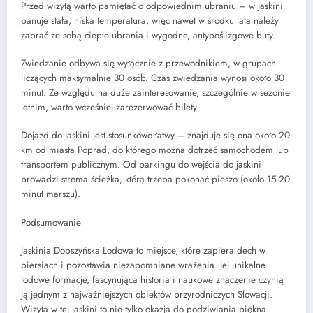
Przed wizytą warto pamiętać o odpowiednim ubraniu – w jaskini
panuje stała, niska temperatura, więc nawet w środku lata należy
zabrać ze sobą ciepłe ubrania i wygodne, antypoślizgowe buty.
Zwiedzanie odbywa się wyłącznie z przewodnikiem, w grupach
liczących maksymalnie 30 osób. Czas zwiedzania wynosi około 30
minut. Ze względu na duże zainteresowanie, szczególnie w sezonie
letnim, warto wcześniej zarezerwować bilety.
Dojazd do jaskini jest stosunkowo łatwy – znajduje się ona około 20
km od miasta Poprad, do którego można dotrzeć samochodem lub
transportem publicznym. Od parkingu do wejścia do jaskini
prowadzi stroma ścieżka, którą trzeba pokonać pieszo (około 15-20
minut marszu).
Podsumowanie
Jaskinia Dobszyńska Lodowa to miejsce, które zapiera dech w
piersiach i pozostawia niezapomniane wrażenia. Jej unikalne
lodowe formacje, fascynująca historia i naukowe znaczenie czynią
ją jednym z najważniejszych obiektów przyrodniczych Słowacji.
Wizyta w tej jaskini to nie tylko okazja do podziwiania piękna