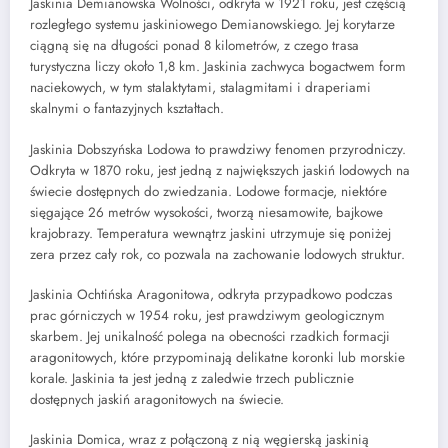
Jaskinia Demianowska Wolności, odkryta w 1921 roku, jest częścią
rozległego systemu jaskiniowego Demianowskiego. Jej korytarze
ciągną się na długości ponad 8 kilometrów, z czego trasa
turystyczna liczy około 1,8 km. Jaskinia zachwyca bogactwem form
naciekowych, w tym stalaktytami, stalagmitami i draperiami
skalnymi o fantazyjnych kształtach.
Jaskinia Dobszyńska Lodowa to prawdziwy fenomen przyrodniczy.
Odkryta w 1870 roku, jest jedną z największych jaskiń lodowych na
świecie dostępnych do zwiedzania. Lodowe formacje, niektóre
sięgające 26 metrów wysokości, tworzą niesamowite, bajkowe
krajobrazy. Temperatura wewnątrz jaskini utrzymuje się poniżej
zera przez cały rok, co pozwala na zachowanie lodowych struktur.
Jaskinia Ochtińska Aragonitowa, odkryta przypadkowo podczas
prac górniczych w 1954 roku, jest prawdziwym geologicznym
skarbem. Jej unikalność polega na obecności rzadkich formacji
aragonitowych, które przypominają delikatne koronki lub morskie
korale. Jaskinia ta jest jedną z zaledwie trzech publicznie
dostępnych jaskiń aragonitowych na świecie.
Jaskinia Domica, wraz z połączoną z nią węgierską jaskinią