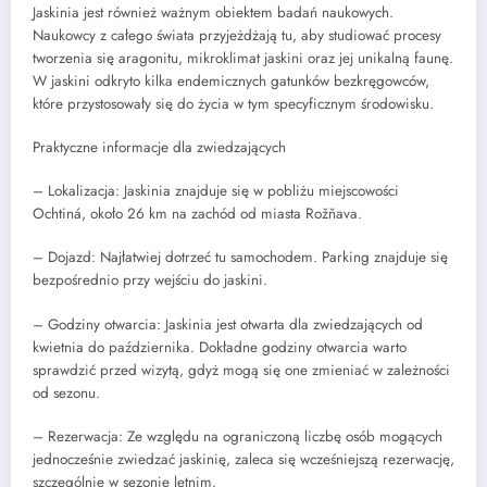
Jaskinia jest również ważnym obiektem badań naukowych.
Naukowcy z całego świata przyjeżdżają tu, aby studiować procesy
tworzenia się aragonitu, mikroklimat jaskini oraz jej unikalną faunę.
W jaskini odkryto kilka endemicznych gatunków bezkręgowców,
które przystosowały się do życia w tym specyficznym środowisku.
Praktyczne informacje dla zwiedzających
– Lokalizacja: Jaskinia znajduje się w pobliżu miejscowości
Ochtiná, około 26 km na zachód od miasta Rožňava.
– Dojazd: Najłatwiej dotrzeć tu samochodem. Parking znajduje się
bezpośrednio przy wejściu do jaskini.
– Godziny otwarcia: Jaskinia jest otwarta dla zwiedzających od
kwietnia do października. Dokładne godziny otwarcia warto
sprawdzić przed wizytą, gdyż mogą się one zmieniać w zależności
od sezonu.
– Rezerwacja: Ze względu na ograniczoną liczbę osób mogących
jednocześnie zwiedzać jaskinię, zaleca się wcześniejszą rezerwację,
szczególnie w sezonie letnim.