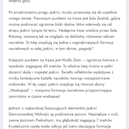
wnętrzu góry.
Po przekroczeniu progu jaskini, turyści przenoszą się do zupełnie
innego świata. Pierwszym punktem na trasie jest Sala Zwalisk, gdzie
można podziwiać ogromne bloki skalne, które oderwały się od
stropu jaskini tysiące lat temu. Następnie trasa wiedzie przez Salę
Różową, nazwaną tak ze względu na delikatny różowawy odcień
nacieków. To tutaj znajdują się jedne z najpiękniejszych formacji
naciekowych w całej jaskini, w tym słynne „pagody”.
Kolejnym punktem na trasie jest Wielki Dom – ogromna komora o
wysokości sięgającej 40 metrów. To właśnie tutaj można w pełni
docenić skalę i majestat jaskini. Światło reflektorów wydobywa z
mroku fantastyczne kształty nacieków, tworząc niezapomniane
widowisko. W tej części jaskini znajduje się również słynny
„Wodospad” – masywna formacja naciekowa przypominająca
zamrożony w czasie wodospad.
Jednym z najbardziej fascynujących elementów Jaskini
Demianowskiej Wolności są podziemne jeziora. Największe z nich,
zwane Jeziorem Piekielnym, ma głębokość sięgającą 7 metrów.
Krystalicznie czysta woda odbija jak lustro otaczające formacje