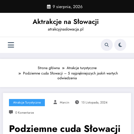
Skip
9 sierpnia, 2026
to
content
Aktrakcje na Słowacji
atrakcyjnaslowacja.pl
Strona główna
Atrakcje turystyczne
Podziemne cuda Słowacji – 5 najpiękniejszych jaskiń wartych
odwiedzenia
Atrakcje Turystyczne
Marcin
15 Listopada, 2024
0 Komentarze
Podziemne cuda Słowacji