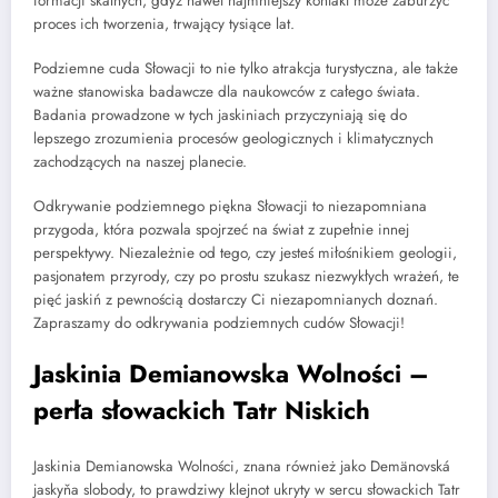
formacji skalnych, gdyż nawet najmniejszy kontakt może zaburzyć
proces ich tworzenia, trwający tysiące lat.
Podziemne cuda Słowacji to nie tylko atrakcja turystyczna, ale także
ważne stanowiska badawcze dla naukowców z całego świata.
Badania prowadzone w tych jaskiniach przyczyniają się do
lepszego zrozumienia procesów geologicznych i klimatycznych
zachodzących na naszej planecie.
Odkrywanie podziemnego piękna Słowacji to niezapomniana
przygoda, która pozwala spojrzeć na świat z zupełnie innej
perspektywy. Niezależnie od tego, czy jesteś miłośnikiem geologii,
pasjonatem przyrody, czy po prostu szukasz niezwykłych wrażeń, te
pięć jaskiń z pewnością dostarczy Ci niezapomnianych doznań.
Zapraszamy do odkrywania podziemnych cudów Słowacji!
Jaskinia Demianowska Wolności –
perła słowackich Tatr Niskich
Jaskinia Demianowska Wolności, znana również jako Demänovská
jaskyňa slobody, to prawdziwy klejnot ukryty w sercu słowackich Tatr