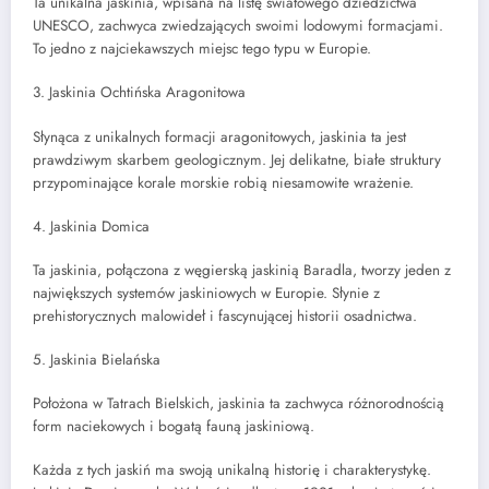
Ta unikalna jaskinia, wpisana na listę światowego dziedzictwa
UNESCO, zachwyca zwiedzających swoimi lodowymi formacjami.
To jedno z najciekawszych miejsc tego typu w Europie.
3. Jaskinia Ochtińska Aragonitowa
Słynąca z unikalnych formacji aragonitowych, jaskinia ta jest
prawdziwym skarbem geologicznym. Jej delikatne, białe struktury
przypominające korale morskie robią niesamowite wrażenie.
4. Jaskinia Domica
Ta jaskinia, połączona z węgierską jaskinią Baradla, tworzy jeden z
największych systemów jaskiniowych w Europie. Słynie z
prehistorycznych malowideł i fascynującej historii osadnictwa.
5. Jaskinia Bielańska
Położona w Tatrach Bielskich, jaskinia ta zachwyca różnorodnością
form naciekowych i bogatą fauną jaskiniową.
Każda z tych jaskiń ma swoją unikalną historię i charakterystykę.