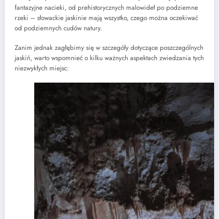
fantazyjne nacieki, od prehistorycznych malowideł po podziemne
rzeki – słowackie jaskinie mają wszystko, czego można oczekiwać
od podziemnych cudów natury.
Zanim jednak zagłębimy się w szczegóły dotyczące poszczególnych
jaskiń, warto wspomnieć o kilku ważnych aspektach zwiedzania tych
niezwykłych miejsc: