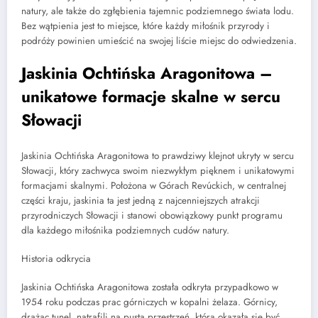
natury, ale także do zgłębienia tajemnic podziemnego świata lodu.
Bez wątpienia jest to miejsce, które każdy miłośnik przyrody i
podróży powinien umieścić na swojej liście miejsc do odwiedzenia.
Jaskinia Ochtińska Aragonitowa –
unikatowe formacje skalne w sercu
Słowacji
Jaskinia Ochtińska Aragonitowa to prawdziwy klejnot ukryty w sercu
Słowacji, który zachwyca swoim niezwykłym pięknem i unikatowymi
formacjami skalnymi. Położona w Górach Revúckich, w centralnej
części kraju, jaskinia ta jest jedną z najcenniejszych atrakcji
przyrodniczych Słowacji i stanowi obowiązkowy punkt programu
dla każdego miłośnika podziemnych cudów natury.
Historia odkrycia
Jaskinia Ochtińska Aragonitowa została odkryta przypadkowo w
1954 roku podczas prac górniczych w kopalni żelaza. Górnicy,
drążąc tunel, natrafili na pustą przestrzeń, która okazała się być