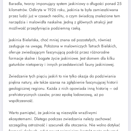
Baradla, tworzy imponujący system jaskiniowy o długości ponad 25
kilometrów. Odkryta w 1926 roku, jaskinia ta była zamieszkiwana
przez ludzi już w czasach neolitu, o czym świadczą znalezione tam
narzędzia i malowidła naskalne. Jedną z głównych atrakcji jest
możliwość przepłynięcia podziemną rzeką.
Jaskinia Bielańska, choć mniej znana od pozostałych, również
zasługuje na uwagę. Położona w malowniczych Tatrach Bielskich,
oferuje zwiedzającym fascynującą podróż przez różnorodne
formacje skalne i bogate życie jaskiniowe. Jest domem dla kilku
gatunków nietoperzy i innych przedstawicieli fauny jaskiniowej.
Zwiedzanie tych pięciu jaskiń to nie tylko okazja do podziwiania
piękna natury, ale także szansa na zgłębienie fascynującej historii
geologicznej regionu. Każda z nich opowiada inną historię – od
prehistorycznych czasów, przez epokę lodowcową, aż po
współczesność.
Warto pamiętać, że jaskinie są niezwykle wrażliwymi
ekosystemami. Dlatego podczas zwiedzania należy zachować
szczególną ostrożność i szacunek dla otoczenia. Nie wolno dotykać