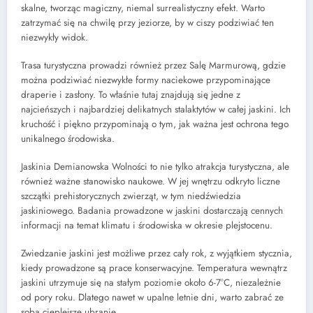
skalne, tworząc magiczny, niemal surrealistyczny efekt. Warto
zatrzymać się na chwilę przy jeziorze, by w ciszy podziwiać ten
niezwykły widok.
Trasa turystyczna prowadzi również przez Salę Marmurową, gdzie
można podziwiać niezwykłe formy naciekowe przypominające
draperie i zasłony. To właśnie tutaj znajdują się jedne z
najcieńszych i najbardziej delikatnych stalaktytów w całej jaskini. Ich
kruchość i piękno przypominają o tym, jak ważna jest ochrona tego
unikalnego środowiska.
Jaskinia Demianowska Wolności to nie tylko atrakcja turystyczna, ale
również ważne stanowisko naukowe. W jej wnętrzu odkryto liczne
szczątki prehistorycznych zwierząt, w tym niedźwiedzia
jaskiniowego. Badania prowadzone w jaskini dostarczają cennych
informacji na temat klimatu i środowiska w okresie plejstocenu.
Zwiedzanie jaskini jest możliwe przez cały rok, z wyjątkiem stycznia,
kiedy prowadzone są prace konserwacyjne. Temperatura wewnątrz
jaskini utrzymuje się na stałym poziomie około 6-7°C, niezależnie
od pory roku. Dlatego nawet w upalne letnie dni, warto zabrać ze
sobą cieplejsze ubranie.