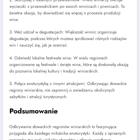
wycieczki z przewodnikiem po swoich winnicach i piwnicach. To
świetna okazja, by dowiedzieć się więcej o procesie produkcji
wina.
3. Weź udział w degustacjach: Większość winnic organizuje
degustacje, podczas których możesz spróbować różnych rodzajów
win i nauczyć się, jak je oceniać.
4. Odwiedź lokalne festiwale wina: W wielu regionach
organizowane są festiwale i święta wina, które są doskonałą okazją
do poznania lokalnej kultury i tradycji winiarskich.
5. Połącz enoturystykę z innymi atrakcjami: Odkrywając słowackie
regiony winiarskie, nie zapomnij o zwiedzaniu okolicznych
zabytków i atrakcji turystycznych.
Podsumowanie
Odkrywanie słowackich regionów winiarskich to fascynująca
przygoda dla każdego miłośnika enoturystyki. Każdy z opisanych
regionów ma swój unikalny charakter i oferuje wyjątkowe