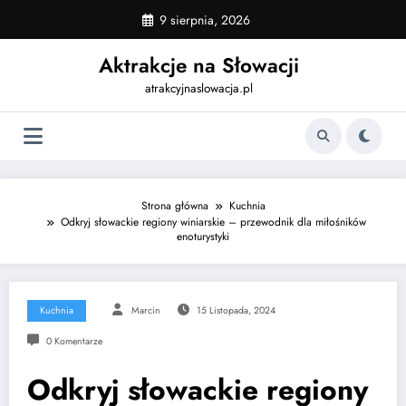
Skip
9 sierpnia, 2026
to
content
Aktrakcje na Słowacji
atrakcyjnaslowacja.pl
Strona główna
Kuchnia
Odkryj słowackie regiony winiarskie – przewodnik dla miłośników
enoturystyki
Kuchnia
Marcin
15 Listopada, 2024
0 Komentarze
Odkryj słowackie regiony