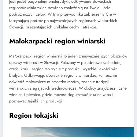
Jeśli jesteś pasjonatem enoturystyki, odkrywanie słowackich
regionów winiarskich powinno znaleźć się na Twojej liście
podróżniczych celów. W tym przewodniku zabierzemy Cię w
fascynującą podróż po najważniejszych regionach winiarskich
Słowacji, prezentując ich unikalne cechy i atrakcje.
Małokarpacki region winiarski
Małokarpacki region winiarski to jeden z najważniejszych obszarów
uprawy winorośli w Słowacji. Położony w południowo-zachodniej
części kraju, region ten słynie z produkcji wysokiej jakości win
białych. Odkrywając słowackie regiony winiarskie, koniecznie
odwiedź malownicze miasteczko Modra, znane z tradycji
winiarskich sięgających średniowiecza. W okolicy znajdziesz liczne
winnice i piwnice, gdzie możesz degustować lokalne wina i
poznawać tajniki ich produkcji.
Region tokajski