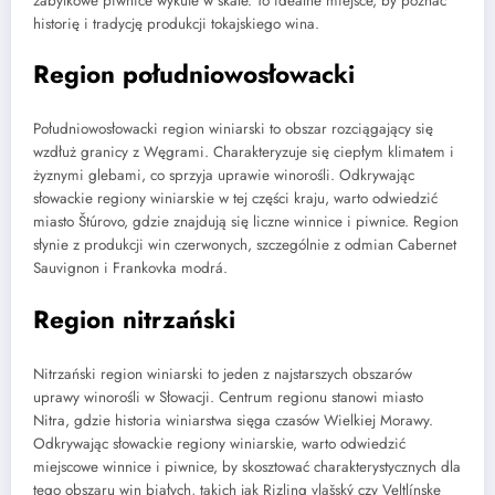
zabytkowe piwnice wykute w skale. To idealne miejsce, by poznać
historię i tradycję produkcji tokajskiego wina.
Region południowosłowacki
Południowosłowacki region winiarski to obszar rozciągający się
wzdłuż granicy z Węgrami. Charakteryzuje się ciepłym klimatem i
żyznymi glebami, co sprzyja uprawie winorośli. Odkrywając
słowackie regiony winiarskie w tej części kraju, warto odwiedzić
miasto Štúrovo, gdzie znajdują się liczne winnice i piwnice. Region
słynie z produkcji win czerwonych, szczególnie z odmian Cabernet
Sauvignon i Frankovka modrá.
Region nitrzański
Nitrzański region winiarski to jeden z najstarszych obszarów
uprawy winorośli w Słowacji. Centrum regionu stanowi miasto
Nitra, gdzie historia winiarstwa sięga czasów Wielkiej Morawy.
Odkrywając słowackie regiony winiarskie, warto odwiedzić
miejscowe winnice i piwnice, by skosztować charakterystycznych dla
tego obszaru win białych, takich jak Rizling vlašský czy Veltlínske