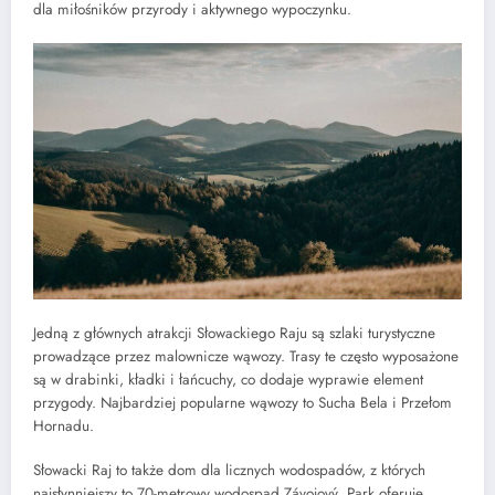
dla miłośników przyrody i aktywnego wypoczynku.
Jedną z głównych atrakcji Słowackiego Raju są szlaki turystyczne
prowadzące przez malownicze wąwozy. Trasy te często wyposażone
są w drabinki, kładki i łańcuchy, co dodaje wyprawie element
przygody. Najbardziej popularne wąwozy to Sucha Bela i Przełom
Hornadu.
Słowacki Raj to także dom dla licznych wodospadów, z których
najsłynniejszy to 70-metrowy wodospad Závojový. Park oferuje