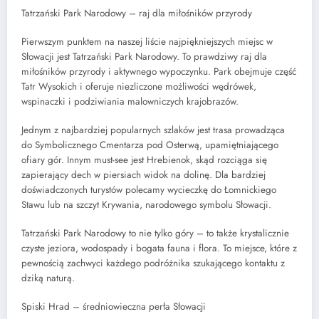
Tatrzański Park Narodowy – raj dla miłośników przyrody
Pierwszym punktem na naszej liście najpiękniejszych miejsc w
Słowacji jest Tatrzański Park Narodowy. To prawdziwy raj dla
miłośników przyrody i aktywnego wypoczynku. Park obejmuje część
Tatr Wysokich i oferuje niezliczone możliwości wędrówek,
wspinaczki i podziwiania malowniczych krajobrazów.
Jednym z najbardziej popularnych szlaków jest trasa prowadząca
do Symbolicznego Cmentarza pod Osterwą, upamiętniającego
ofiary gór. Innym must-see jest Hrebienok, skąd rozciąga się
zapierający dech w piersiach widok na dolinę. Dla bardziej
doświadczonych turystów polecamy wycieczkę do Łomnickiego
Stawu lub na szczyt Krywania, narodowego symbolu Słowacji.
Tatrzański Park Narodowy to nie tylko góry – to także krystalicznie
czyste jeziora, wodospady i bogata fauna i flora. To miejsce, które z
pewnością zachwyci każdego podróżnika szukającego kontaktu z
dziką naturą.
Spiski Hrad – średniowieczna perła Słowacji