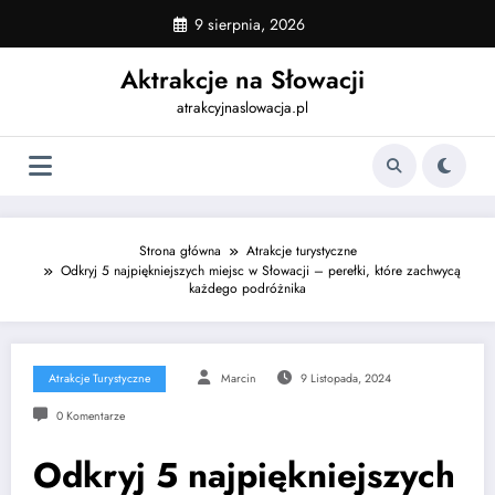
Skip
9 sierpnia, 2026
to
content
Aktrakcje na Słowacji
atrakcyjnaslowacja.pl
Strona główna
Atrakcje turystyczne
Odkryj 5 najpiękniejszych miejsc w Słowacji – perełki, które zachwycą
każdego podróżnika
Atrakcje Turystyczne
Marcin
9 Listopada, 2024
0 Komentarze
Odkryj 5 najpiękniejszych