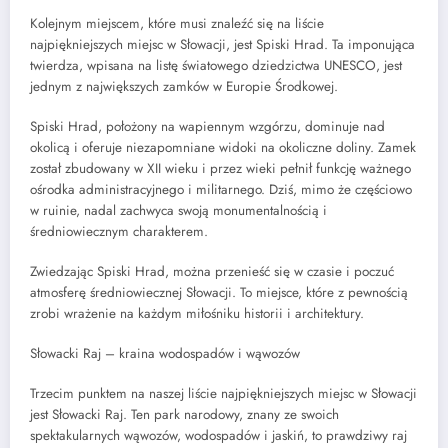
Kolejnym miejscem, które musi znaleźć się na liście
najpiękniejszych miejsc w Słowacji, jest Spiski Hrad. Ta imponująca
twierdza, wpisana na listę światowego dziedzictwa UNESCO, jest
jednym z największych zamków w Europie Środkowej.
Spiski Hrad, położony na wapiennym wzgórzu, dominuje nad
okolicą i oferuje niezapomniane widoki na okoliczne doliny. Zamek
został zbudowany w XII wieku i przez wieki pełnił funkcję ważnego
ośrodka administracyjnego i militarnego. Dziś, mimo że częściowo
w ruinie, nadal zachwyca swoją monumentalnością i
średniowiecznym charakterem.
Zwiedzając Spiski Hrad, można przenieść się w czasie i poczuć
atmosferę średniowiecznej Słowacji. To miejsce, które z pewnością
zrobi wrażenie na każdym miłośniku historii i architektury.
Słowacki Raj – kraina wodospadów i wąwozów
Trzecim punktem na naszej liście najpiękniejszych miejsc w Słowacji
jest Słowacki Raj. Ten park narodowy, znany ze swoich
spektakularnych wąwozów, wodospadów i jaskiń, to prawdziwy raj