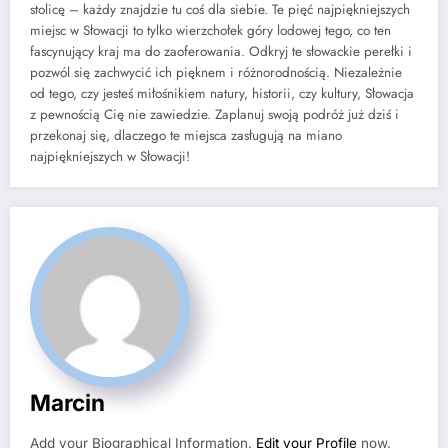
stolicę – każdy znajdzie tu coś dla siebie. Te pięć najpiękniejszych
miejsc w Słowacji to tylko wierzchołek góry lodowej tego, co ten
fascynujący kraj ma do zaoferowania. Odkryj te słowackie perełki i
pozwól się zachwycić ich pięknem i różnorodnością. Niezależnie
od tego, czy jesteś miłośnikiem natury, historii, czy kultury, Słowacja
z pewnością Cię nie zawiedzie. Zaplanuj swoją podróż już dziś i
przekonaj się, dlaczego te miejsca zasługują na miano
najpiękniejszych w Słowacji!
Marcin
Add your Biographical Information.
Edit your Profile
now.