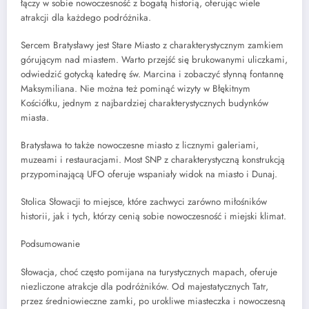
łączy w sobie nowoczesność z bogatą historią, oferując wiele
atrakcji dla każdego podróżnika.
Sercem Bratysławy jest Stare Miasto z charakterystycznym zamkiem
górującym nad miastem. Warto przejść się brukowanymi uliczkami,
odwiedzić gotycką katedrę św. Marcina i zobaczyć słynną fontannę
Maksymiliana. Nie można też pominąć wizyty w Błękitnym
Kościółku, jednym z najbardziej charakterystycznych budynków
miasta.
Bratysława to także nowoczesne miasto z licznymi galeriami,
muzeami i restauracjami. Most SNP z charakterystyczną konstrukcją
przypominającą UFO oferuje wspaniały widok na miasto i Dunaj.
Stolica Słowacji to miejsce, które zachwyci zarówno miłośników
historii, jak i tych, którzy cenią sobie nowoczesność i miejski klimat.
Podsumowanie
Słowacja, choć często pomijana na turystycznych mapach, oferuje
niezliczone atrakcje dla podróżników. Od majestatycznych Tatr,
przez średniowieczne zamki, po urokliwe miasteczka i nowoczesną