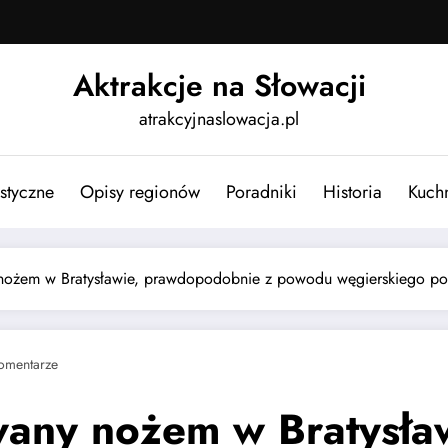
Aktrakcje na Słowacji
atrakcyjnaslowacja.pl
ystyczne
Opisy regionów
Poradniki
Historia
Kuch
nożem w Bratysławie, prawdopodobnie z powodu węgierskiego p
omentarze
any nożem w Bratysła