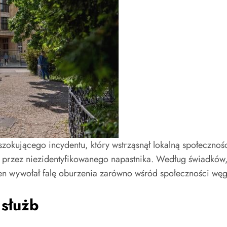
szokującego incydentu, który wstrząsnął lokalną społeczno
przez niezidentyfikowanego napastnika. Według świadków, s
n wywołał falę oburzenia zarówno wśród społeczności węgier
 służb