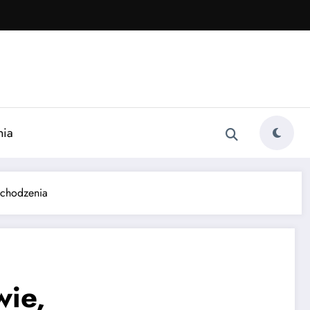
nia
ochodzenia
wie,