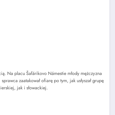
ścią. Na placu Šafárikovo Námestie młody mężczyzna
prawca zaatakował ofiarę po tym, jak usłyszał grupę
skiej, jak i słowackiej.