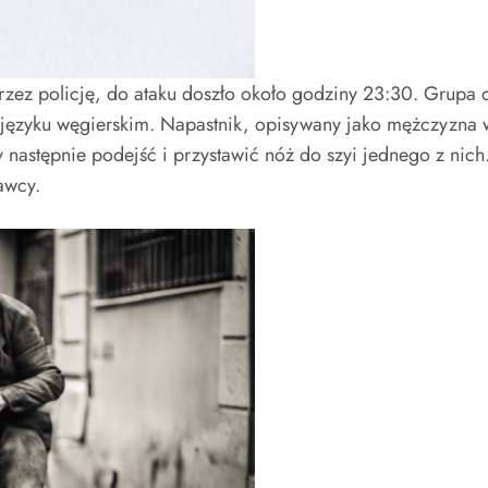
rzez policję, do ataku doszło około godziny 23:30. Grupa 
ęzyku węgierskim. Napastnik, opisywany jako mężczyzna w
y następnie podejść i przystawić nóż do szyi jednego z nic
awcy.