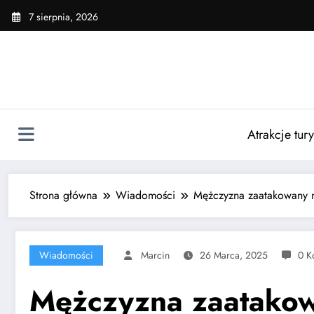
Skip
7 sierpnia, 2026
to
content
Atrakcje tur
Strona główna
Wiadomości
Mężczyzna zaatakowany 
Wiadomości
Marcin
26 Marca, 2025
0 K
Mężczyzna zaatakow