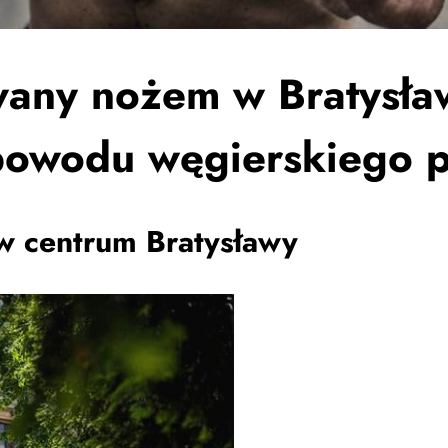
any nożem w Bratysła
powodu węgierskiego 
w centrum Bratysławy