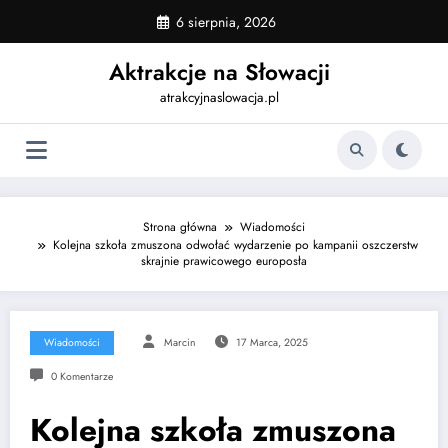
Skip
6 sierpnia, 2026
to
content
Aktrakcje na Słowacji
atrakcyjnaslowacja.pl
Strona główna
Wiadomości
Kolejna szkoła zmuszona odwołać wydarzenie po kampanii oszczerstw
skrajnie prawicowego europosła
Wiadomości
Marcin
17 Marca, 2025
0 Komentarze
Kolejna szkoła zmuszona