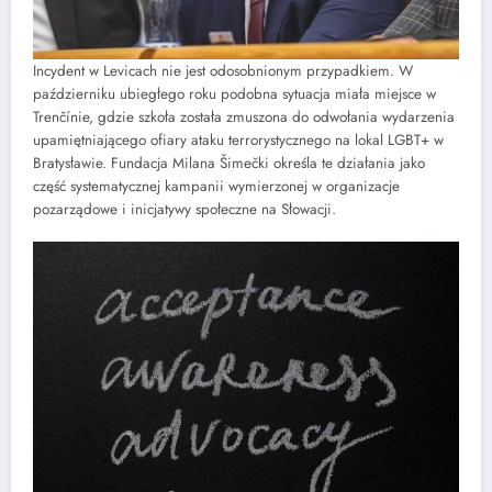
Incydent w Levicach nie jest odosobnionym przypadkiem. W
październiku ubiegłego roku podobna sytuacja miała miejsce w
Trenčínie, gdzie szkoła została zmuszona do odwołania wydarzenia
upamiętniającego ofiary ataku terrorystycznego na lokal LGBT+ w
Bratysławie. Fundacja Milana Šimečki określa te działania jako
część systematycznej kampanii wymierzonej w organizacje
pozarządowe i inicjatywy społeczne na Słowacji.