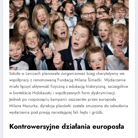
Szkoła w Levicach planowała zorganizować bieg charytatywny we
współpracy z renomowaną Fundacją Milana Šimečki. Wydarzenie
miało łączyć aktywność fizyczną z edukacją historyczną, szczególnie
w kontekście Holokaustu i współczesnych form dyskryminacji.
Jednak po rozpoczęciu kampanii oszczerstw przez europosła
Milana Mazurka, dyrekcja placówki została zmuszona do odwołania
wydarzenia pod presją narastającej fali hejtu i gróźb.
Kontrowersyjne działania europosła