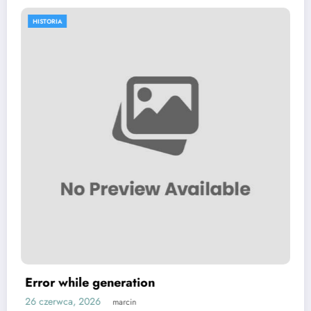
HISTORIA
Slovak man gets 16.5 years in US prison
over darknet drug market
24 maja, 2026
marcin