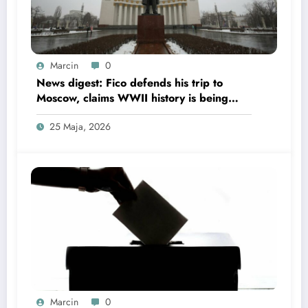
Marcin
0
News digest: Fico defends his trip to
Moscow, claims WWII history is being
'distorted’
25 Maja, 2026
Marcin
0