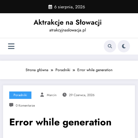
Skip
6 sierpnia, 2026
to
content
Aktrakcje na Słowacji
atrakcyjnaslowacja.pl
Strona główna
Poradniki
Error while generation
Poradniki
Marcin
29 Czerwca, 2026
0 Komentarze
Error while generation