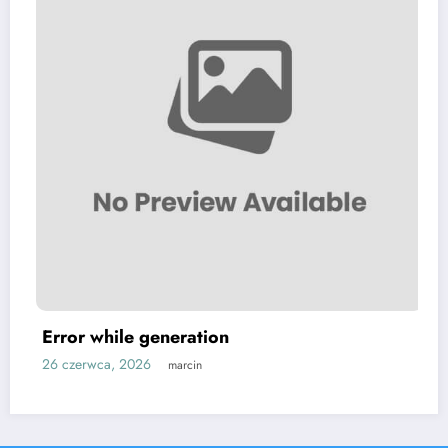
Slovak man gets 16.5 years in US prison
over darknet drug market
24 maja, 2026
marcin