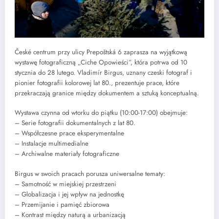
České centrum przy ulicy Prepoštská 6 zaprasza na wyjątkową
wystawę fotograficzną „Ciche Opowieści”, która potrwa od 10
stycznia do 28 lutego. Vladimír Birgus, uznany czeski fotograf i
pionier fotografii kolorowej lat 80., prezentuje prace, które
przekraczają granice między dokumentem a sztuką konceptualną.
Wystawa czynna od wtorku do piątku (10:00-17:00) obejmuje:
– Serie fotografii dokumentalnych z lat 80.
– Współczesne prace eksperymentalne
– Instalacje multimedialne
– Archiwalne materiały fotograficzne
Birgus w swoich pracach porusza uniwersalne tematy:
– Samotność w miejskiej przestrzeni
– Globalizacja i jej wpływ na jednostkę
– Przemijanie i pamięć zbiorowa
– Kontrast między naturą a urbanizacją