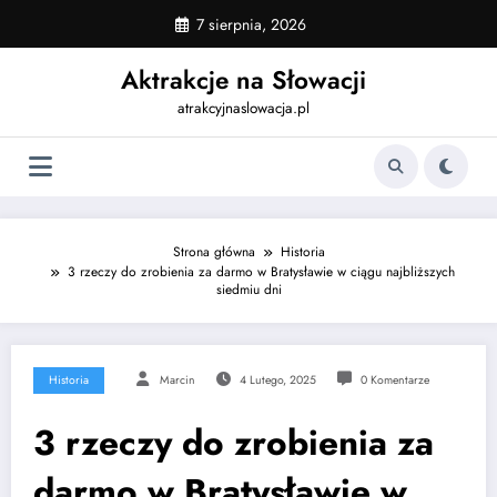
Skip
7 sierpnia, 2026
to
content
Aktrakcje na Słowacji
atrakcyjnaslowacja.pl
Strona główna
Historia
3 rzeczy do zrobienia za darmo w Bratysławie w ciągu najbliższych
siedmiu dni
Historia
Marcin
4 Lutego, 2025
0 Komentarze
3 rzeczy do zrobienia za
darmo w Bratysławie w