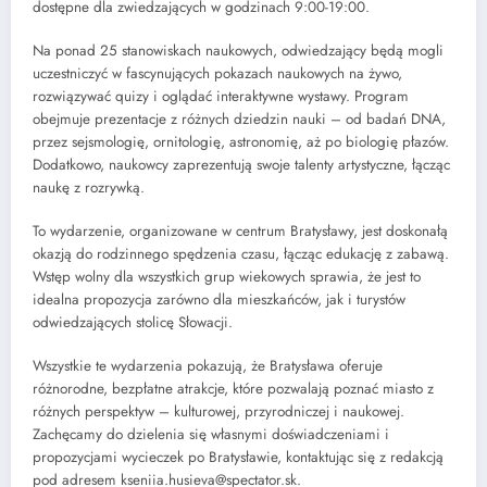
dostępne dla zwiedzających w godzinach 9:00-19:00.
Na ponad 25 stanowiskach naukowych, odwiedzający będą mogli
uczestniczyć w fascynujących pokazach naukowych na żywo,
rozwiązywać quizy i oglądać interaktywne wystawy. Program
obejmuje prezentacje z różnych dziedzin nauki – od badań DNA,
przez sejsmologię, ornitologię, astronomię, aż po biologię płazów.
Dodatkowo, naukowcy zaprezentują swoje talenty artystyczne, łącząc
naukę z rozrywką.
To wydarzenie, organizowane w centrum Bratysławy, jest doskonałą
okazją do rodzinnego spędzenia czasu, łącząc edukację z zabawą.
Wstęp wolny dla wszystkich grup wiekowych sprawia, że jest to
idealna propozycja zarówno dla mieszkańców, jak i turystów
odwiedzających stolicę Słowacji.
Wszystkie te wydarzenia pokazują, że Bratysława oferuje
różnorodne, bezpłatne atrakcje, które pozwalają poznać miasto z
różnych perspektyw – kulturowej, przyrodniczej i naukowej.
Zachęcamy do dzielenia się własnymi doświadczeniami i
propozycjami wycieczek po Bratysławie, kontaktując się z redakcją
pod adresem kseniia.husieva@spectator.sk.