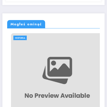
Mogłeś ominąć
HISTORIA
Slovak man gets 16.5 years in US priso