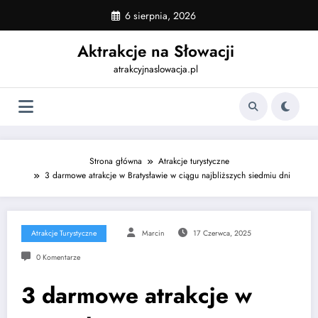
Skip
6 sierpnia, 2026
to
content
Aktrakcje na Słowacji
atrakcyjnaslowacja.pl
Strona główna
Atrakcje turystyczne
3 darmowe atrakcje w Bratysławie w ciągu najbliższych siedmiu dni
Atrakcje Turystyczne
Marcin
17 Czerwca, 2025
0 Komentarze
3 darmowe atrakcje w