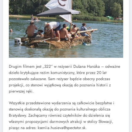
Drugim filmem jest „322” w reżyserii Dušana Hanáka – odważne
dzieło krytykujące reżim komunistyczny, które przez 20 lat
pozostawało zakazane. Sam reżyser będzie obecny podczas
projekcji, co stanowi wyjątkową okazję do poznania historii z
pierwszej ręki.
Wszystkie przedstawione wydarzenia są całkowicie bezpłatne i
stanowią doskonałą okazję do poznania kulturalnego oblicza
Bratysławy. Zachęcamy również czytelników do dzielenia się
własnymi propozycjami darmowych atrakcji w stolicy Słowacji,
pisząc na adres: kseniia.husieva@spectator.sk.