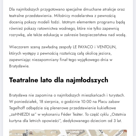
Dla najmłodszych przygotowano specjalne dmuchane atrakcje oraz
teatralne przedstawienia. Miłośnicy modelarstwa z pewnością
docenią pokazy modeli łodzi. Istotnym elementem programu będą
również pokazy ratownictwa wodnego, które nie tylko zapewnią
rozrywkę, ale także edukację w zakresie bezpieczeństwa nad wodą.
Wieczorem sceną zawładną zespoły LE PAYACO i VENTOLIN,
których występy z pewnością roztańczą całą okolicę jeziora,
zapewniając niezapomniany finał tego wyjątkowego dnia w
Bratysławie.
Teatralne lato dla najmłodszych
Bratysława nie zapomina o najmłodszych mieszkańcach i turystach.
W poniedziałek, 18 sierpnia, o godzinie 10:00 na Placu zabaw
Tegelhoff odbędzie się plenerowe przedstawienie kukiełkowe
„zaHNIEZDI sa” w wykonaniu Féder Teáter. To część cyklu „Ostatnia
kurtyna dla letnich opowieści”, dedykowanego dzieciom od 3 lat.