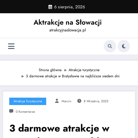
Skip
6 sierpnia, 2026
to
content
Aktrakcje na Słowacji
atrakcyjnaslowacja.pl
Strona główna
Atrakcje turystyczne
3 darmowe atrakcje w Bratysławie na najbliższe siedem dni
Atrakcje Turystyczne
Marcin
8 Września, 2025
0 Komentarze
3 darmowe atrakcje w